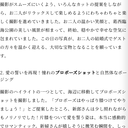
撮影がスムーズにいくよう、いろんなカットの提案をしなが
ら、お二人がリラックスして楽しめるようにわちゃわちゃと楽
しく撮影を進めていきました。お二人の温かい笑顔と、葛西臨
海公園の美しい風景が相まって、終始、穏やかで幸せな空気に
包まれていました。この日の写真が、お二人の結婚式でゲスト
の方々を温かく迎える、大切な宝物となることを願っていま
す。
2. 愛の誓いを再現！憧れの
プロポーズショット
と自然体なポー
ジング
撮影のハイライトの一つとして、海辺に移動してプロポーズシ
ョットを撮影しました。「プロポーズはやっぱり膝つけてやり
ましょう！」とご提案したところ、新郎さんは少し照れながら
もノリノリでした！片膝をついて愛を誓う姿は、本当に感動的
でロマンティック。新婦さんが嬉しそうに微笑む瞬間を、しっ