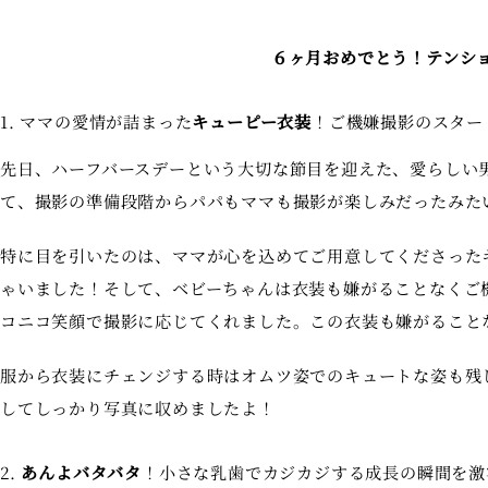
６ヶ月おめでとう！テンシ
1. ママの愛情が詰まった
キューピー衣装
！ご機嫌撮影のスター
先日、ハーフバースデーという大切な節目を迎えた、愛らしい
て、撮影の準備段階からパパもママも撮影が楽しみだったみた
特に目を引いたのは、ママが心を込めてご用意してくださった
ゃいました！そして、ベビーちゃんは衣装も嫌がることなくご
コニコ笑顔で撮影に応じてくれました。この衣装も嫌がること
服から衣装にチェンジする時はオムツ姿でのキュートな姿も残
してしっかり写真に収めましたよ！
2.
あんよバタバタ
！小さな乳歯でカジカジする成長の瞬間を激