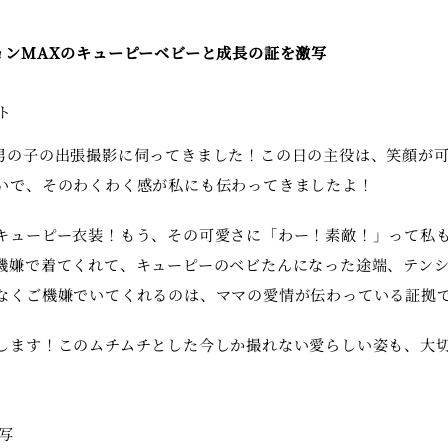
ョンMAXのキューピーベビーと成長の証を激写
ト
男の子の出張撮影に伺ってきました！この日の主役は、笑顔が
いで、そのわくわく感が私にも伝わってきましたよ！
キューピー衣装！もう、その可愛さに「わー！素敵！」って私
機嫌で着てくれて、キューピーのベビたんになった途端、テン
なくご機嫌でいてくれるのは、ママの愛情が伝わっている証拠
します！このムチムチとした今しか撮れない愛らしい姿も、大
写