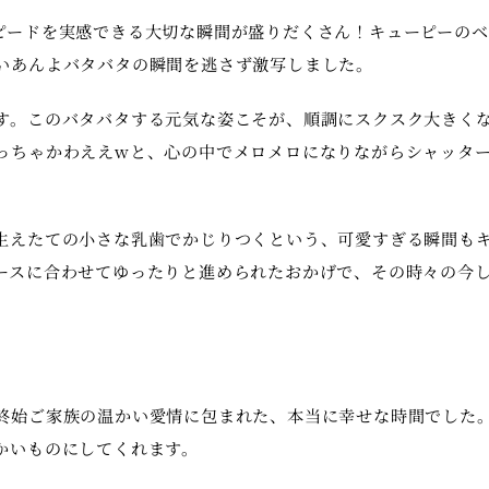
ピードを実感できる大切な瞬間が盛りだくさん！キューピーのベ
いあんよバタバタの瞬間を逃さず激写しました。
す。このバタバタする元気な姿こそが、順調にスクスク大きく
っちゃかわええwと、心の中でメロメロになりながらシャッタ
生えたての小さな乳歯でかじりつくという、可愛すぎる瞬間も
ースに合わせてゆったりと進められたおかげで、その時々の今
終始ご家族の温かい愛情に包まれた、本当に幸せな時間でした
かいものにしてくれます。