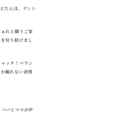
ビたんは、テンシ
なぁれと願うご家
ーを切り続けまし
キャッチ！バウン
しか撮れない表情
。パパとママが声