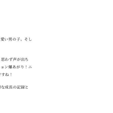
可愛い男の子。そし
も思わず声が出ち
ション爆あがり！ニ
ですね！
切な成長の記録と