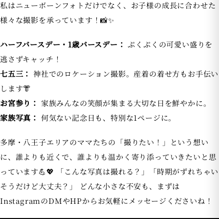
私はニューボーンフォトだけでなく、お子様の成長に合わせた
様々な撮影を承っています！📸✨
ハーフバースデー・1歳バースデー：
ぷくぷくの可愛い盛りを
逃さずキャッチ！
七五三：
神社でのロケーション撮影。産着の着せ方もお手伝い
します👘
お宮参り：
家族みんなの笑顔が集まる大切な日を鮮やかに。
家族写真：
何気ない記念日も、特別な1ページに。
多摩・八王子エリアのママたちの「撮りたい！」という想い
に、誰よりも近くで、誰よりも温かく寄り添っていきたいと思
っています💪💖 「こんな写真は撮れる？」「時期がずれちゃい
そうだけど大丈夫？」 どんな小さな不安も、まずは
InstagramのDMやHPからお気軽にメッセージくださいね！