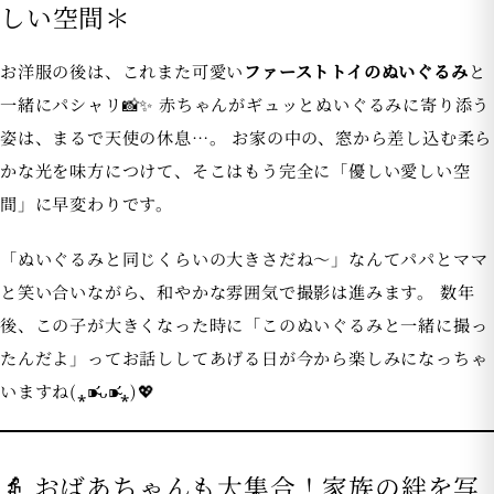
しい空間＊
お洋服の後は、これまた可愛い
ファーストトイのぬいぐるみ
と
一緒にパシャリ📸✨ 赤ちゃんがギュッとぬいぐるみに寄り添う
姿は、まるで天使の休息…。 お家の中の、窓から差し込む柔ら
かな光を味方につけて、そこはもう完全に「優しい愛しい空
間」に早変わりです。
「ぬいぐるみと同じくらいの大きさだね〜」なんてパパとママ
と笑い合いながら、和やかな雰囲気で撮影は進みます。 数年
後、この子が大きくなった時に「このぬいぐるみと一緒に撮っ
たんだよ」ってお話ししてあげる日が今から楽しみになっちゃ
いますね(⁎⁍̴̛ᴗ⁍̴̛⁎)💖
👵 おばあちゃんも大集合！家族の絆を写