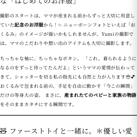
な「はじめてのお洋服」
撮影のスタートは、ママが産まれる前からずっと大切に用意し
ていた
記念のお洋服
から！✨ ニューボーンフォトといえば「お
くるみ」のイメージが強いかもしれませんが、Yumiの撮影で
は、ママのこだわりや想い出のアイテムも大切に撮影します。
ちっちゃな袖に、ちっちゃなボタン。 「これ、着られるように
なるのをずっと待ってたんだよ」というママの愛情が伝わって
きて、シャッターを切る私の指先にも自然と力が入ります🥹💕
おくるみで包まれる前の、手足を自由に動かす「今この瞬間」
だけの等身大の姿。 まさに、
産まれたてのベビーと家族の物語
をそのままカタチにする瞬間です。
🧸 ファーストトイと一緒に。＊優しい愛