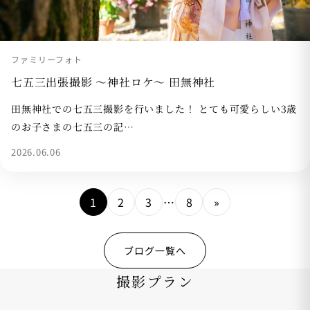
ファミリーフォト
七五三出張撮影 〜神社ロケ〜 田無神社
田無神社での七五三撮影を行いました！ とても可愛らしい3歳
のお子さまの七五三の記…
2026.06.06
1
2
3
…
8
»
ブログ一覧へ
撮影プラン