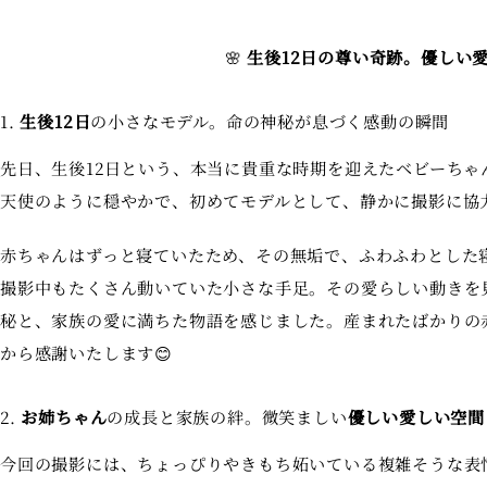
🌸
生後12日の尊い奇跡。優しい
1.
生後12日
の小さなモデル。命の神秘が息づく感動の瞬間
先日、生後12日という、本当に貴重な時期を迎えたベビーち
天使のように穏やかで、初めてモデルとして、静かに撮影に協
赤ちゃんはずっと寝ていたため、その無垢で、ふわふわとした
撮影中もたくさん動いていた小さな手足。その愛らしい動きを
秘と、家族の愛に満ちた物語を感じました。産まれたばかりの
から感謝いたします😊
2.
お姉ちゃん
の成長と家族の絆。微笑ましい
優しい愛しい空間
今回の撮影には、ちょっぴりやきもち妬いている複雑そうな表